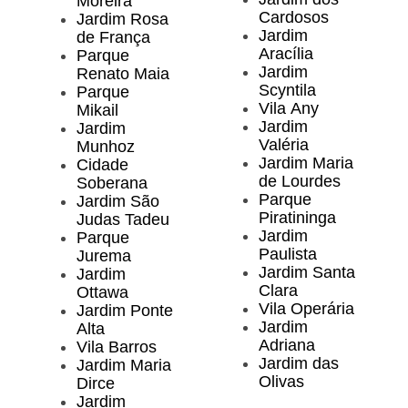
Moreira
Cardosos
Jardim Rosa
Jardim
de França
Aracília
Parque
Jardim
Renato Maia
Scyntila
Parque
Vila Any
Mikail
Jardim
Jardim
Valéria
Munhoz
Jardim Maria
Cidade
de Lourdes
Soberana
Parque
Jardim São
Piratininga
Judas Tadeu
Jardim
Parque
Paulista
Jurema
Jardim Santa
Jardim
Clara
Ottawa
Vila Operária
Jardim Ponte
Jardim
Alta
Adriana
Vila Barros
Jardim das
Jardim Maria
Olivas
Dirce
Jardim