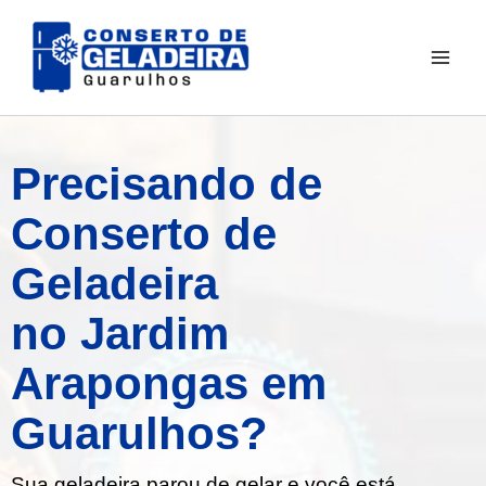
Ir
para
o
conteúdo
Precisando de
Conserto de
Geladeira
no Jardim
Arapongas em
Guarulhos?
Sua geladeira parou de gelar e você está