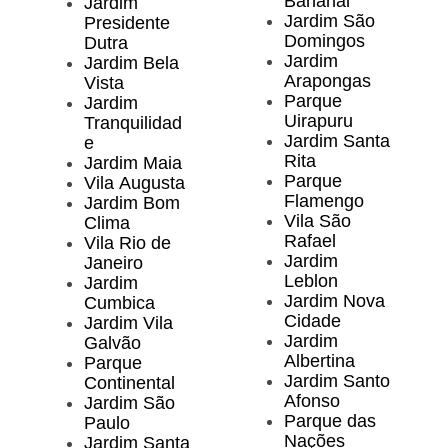
Bananal
Jardim
Jardim São
Presidente
Domingos
Dutra
Jardim
Jardim Bela
Arapongas
Vista
Parque
Jardim
Uirapuru
Tranquilidad
Jardim Santa
e
Rita
Jardim Maia
Parque
Vila Augusta
Flamengo
Jardim Bom
Vila São
Clima
Rafael
Vila Rio de
Jardim
Janeiro
Leblon
Jardim
Jardim Nova
Cumbica
Cidade
Jardim Vila
Jardim
Galvão
Albertina
Parque
Jardim Santo
Continental
Afonso
Jardim São
Parque das
Paulo
Nações
Jardim Santa