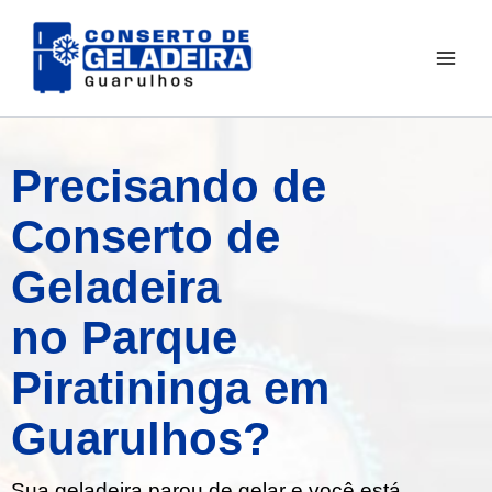
Ir
para
o
conteúdo
Precisando de
Conserto de
Geladeira
no Parque
Piratininga em
Guarulhos?
Sua geladeira parou de gelar e você está