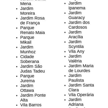
Jardim
Mena
Ipanema
Jardim
Jardim
Moreira
Guaracy
Jardim Rosa
Jardim dos
de França
Cardosos
Parque
Jardim
Renato Maia
Aracília
Parque
Jardim
Mikail
Scyntila
Jardim
Vila Any
Munhoz
Jardim
Cidade
Valéria
Soberana
Jardim Maria
Jardim São
de Lourdes
Judas Tadeu
Jardim
Parque
Paulista
Jurema
Jardim Santa
Jardim
Clara
Ottawa
Vila Operária
Jardim Ponte
Jardim
Alta
Adriana
Vila Barros