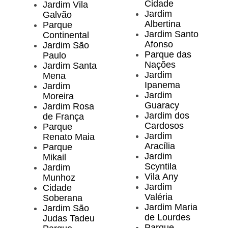
Cidade
Jardim Vila
Jardim
Galvão
Albertina
Parque
Jardim Santo
Continental
Afonso
Jardim São
Parque das
Paulo
Nações
Jardim Santa
Jardim
Mena
Ipanema
Jardim
Jardim
Moreira
Guaracy
Jardim Rosa
Jardim dos
de França
Cardosos
Parque
Jardim
Renato Maia
Aracília
Parque
Jardim
Mikail
Scyntila
Jardim
Vila Any
Munhoz
Jardim
Cidade
Valéria
Soberana
Jardim Maria
Jardim São
de Lourdes
Judas Tadeu
Parque