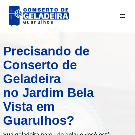
Ir
para
o
conteúdo
Precisando de
Conserto de
Geladeira
no Jardim Bela
Vista em
Guarulhos?
Sua geladeira parou de gelar e você está