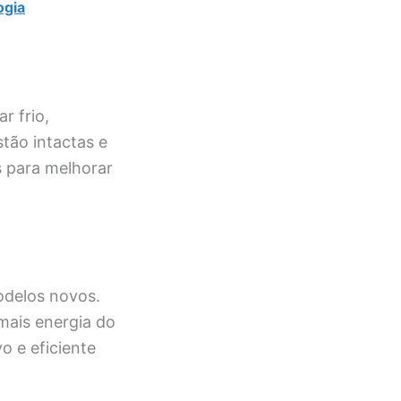
ogia
r frio,
tão intactas e
s para melhorar
odelos novos.
mais energia do
o e eficiente