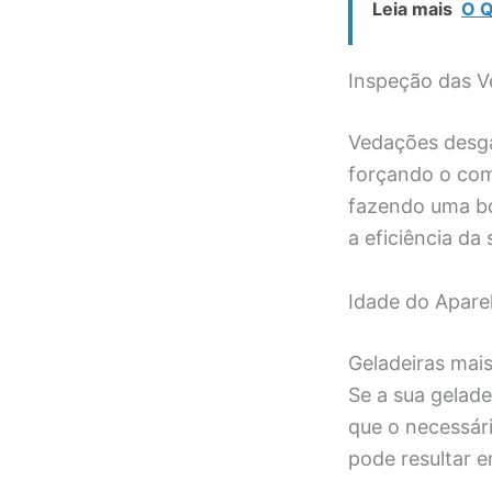
Leia mais
O Q
Inspeção das V
Vedações desga
forçando o comp
fazendo uma bo
a eficiência da
Idade do Apare
Geladeiras mai
Se a sua gelad
que o necessári
pode resultar e