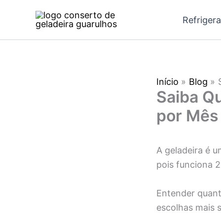
Ir
Refriger
para
o
conteúdo
Início
Blog
Saiba Qu
por Mês
A geladeira é 
pois funciona 2
Entender quant
escolhas mais 