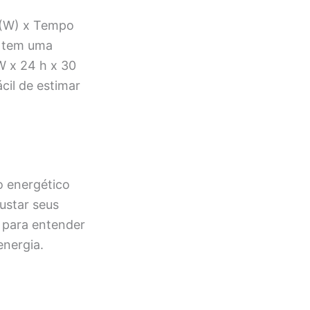
 (W) x Tempo
a tem uma
W x 24 h x 30
cil de estimar
o energético
ustar seus
l para entender
nergia.