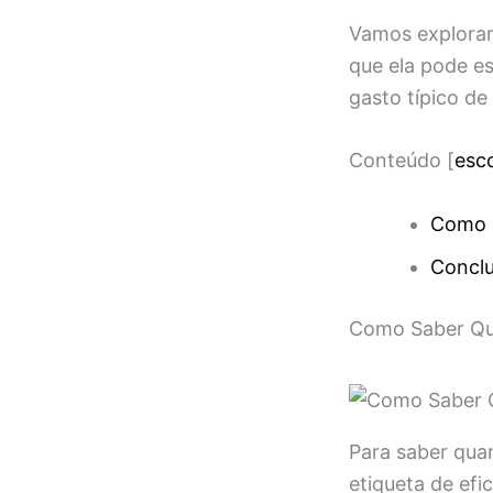
Vamos explora
que ela pode e
gasto típico d
Conteúdo
[
esc
Como S
Concl
Como Saber Qua
Para saber quan
etiqueta de efi