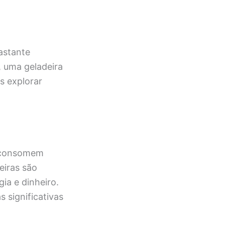
astante
 uma geladeira
 explorar
e consomem
eiras são
ia e dinheiro.
 significativas