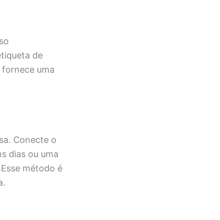
sso
etiqueta de
o fornece uma
isa. Conecte o
ns dias ou uma
. Esse método é
a.