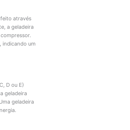
feito através
e, a geladeira
o compressor.
s, indicando um
C, D ou E)
a geladeira
 Uma geladeira
nergia.