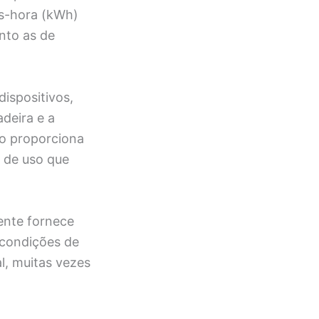
ts-hora (kWh)
nto as de
dispositivos,
deira e a
so proporciona
s de uso que
ente fornece
 condições de
l, muitas vezes