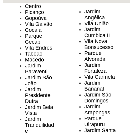
Centro
Jardim
Picanço
Angélica
Gopoúva
Vila União
Vila Galvão
Jardim
Cocaia
Cumbica II
Parque
Vila Nova
Cecap
Bonsucesso
Vila Endres
Parque
Taboão
Alvorada
Macedo
Jardim
Jardim
Fortaleza
Paraventi
Vila Carmela
Jardim São
Jardim
João
Bananal
Jardim
Jardim São
Presidente
Domingos
Dutra
Jardim
Jardim Bela
Arapongas
Vista
Parque
Jardim
Uirapuru
Tranquilidad
Jardim Santa
e