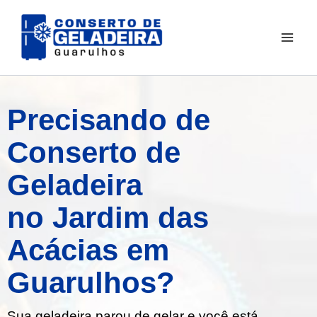
Ir
para
o
conteúdo
Precisando de
Conserto de
Geladeira
no Jardim das
Acácias em
Guarulhos?
Sua geladeira parou de gelar e você está