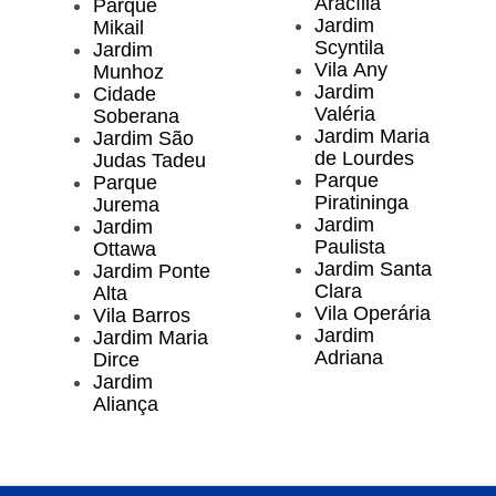
Aracília
Parque
Jardim
Mikail
Scyntila
Jardim
Vila Any
Munhoz
Jardim
Cidade
Valéria
Soberana
Jardim Maria
Jardim São
de Lourdes
Judas Tadeu
Parque
Parque
Piratininga
Jurema
Jardim
Jardim
Paulista
Ottawa
Jardim Santa
Jardim Ponte
Clara
Alta
Vila Operária
Vila Barros
Jardim
Jardim Maria
Adriana
Dirce
Jardim
Aliança