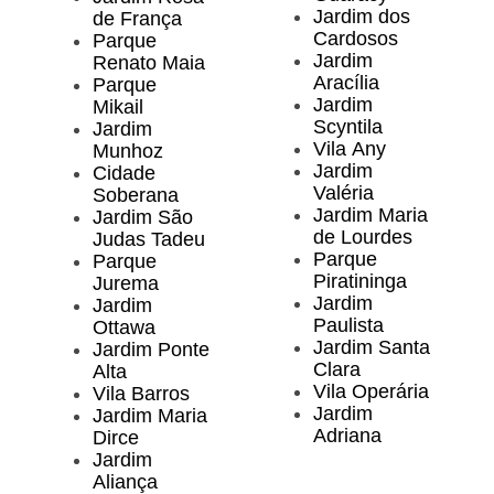
Jardim dos
de França
Cardosos
Parque
Jardim
Renato Maia
Aracília
Parque
Jardim
Mikail
Scyntila
Jardim
Vila Any
Munhoz
Jardim
Cidade
Valéria
Soberana
Jardim Maria
Jardim São
de Lourdes
Judas Tadeu
Parque
Parque
Piratininga
Jurema
Jardim
Jardim
Paulista
Ottawa
Jardim Santa
Jardim Ponte
Clara
Alta
Vila Operária
Vila Barros
Jardim
Jardim Maria
Adriana
Dirce
Jardim
Aliança