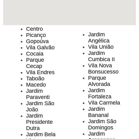
Centro
Jardim
Picanço
Angélica
Gopoúva
Vila União
Vila Galvão
Jardim
Cocaia
Cumbica II
Parque
Vila Nova
Cecap
Bonsucesso
Vila Endres
Parque
Taboão
Alvorada
Macedo
Jardim
Jardim
Fortaleza
Paraventi
Vila Carmela
Jardim São
Jardim
João
Bananal
Jardim
Jardim São
Presidente
Domingos
Dutra
Jardim
Jardim Bela