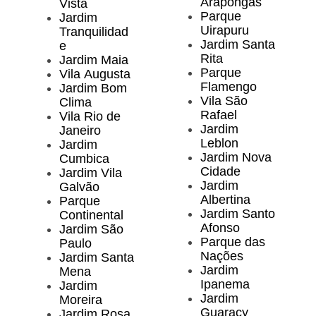
Arapongas
Vista
Parque
Jardim
Uirapuru
Tranquilidad
Jardim Santa
e
Rita
Jardim Maia
Parque
Vila Augusta
Flamengo
Jardim Bom
Vila São
Clima
Rafael
Vila Rio de
Jardim
Janeiro
Leblon
Jardim
Jardim Nova
Cumbica
Cidade
Jardim Vila
Jardim
Galvão
Albertina
Parque
Jardim Santo
Continental
Afonso
Jardim São
Parque das
Paulo
Nações
Jardim Santa
Jardim
Mena
Ipanema
Jardim
Jardim
Moreira
Guaracy
Jardim Rosa