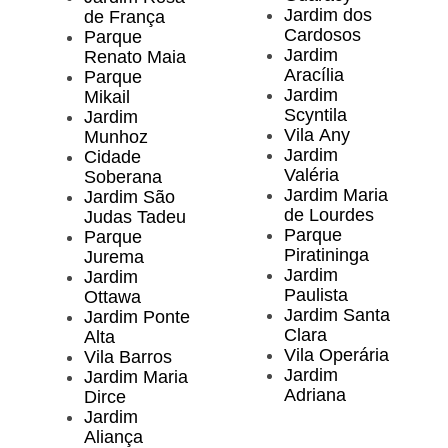
Jardim dos
de França
Cardosos
Parque
Jardim
Renato Maia
Aracília
Parque
Jardim
Mikail
Scyntila
Jardim
Vila Any
Munhoz
Jardim
Cidade
Valéria
Soberana
Jardim Maria
Jardim São
de Lourdes
Judas Tadeu
Parque
Parque
Piratininga
Jurema
Jardim
Jardim
Paulista
Ottawa
Jardim Santa
Jardim Ponte
Clara
Alta
Vila Operária
Vila Barros
Jardim
Jardim Maria
Adriana
Dirce
Jardim
Aliança