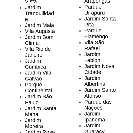
Arapongas
Vista
Parque
Jardim
Uirapuru
Tranquilidad
Jardim Santa
e
Rita
Jardim Maia
Parque
Vila Augusta
Flamengo
Jardim Bom
Vila São
Clima
Rafael
Vila Rio de
Jardim
Janeiro
Leblon
Jardim
Jardim Nova
Cumbica
Cidade
Jardim Vila
Jardim
Galvão
Albertina
Parque
Jardim Santo
Continental
Afonso
Jardim São
Parque das
Paulo
Nações
Jardim Santa
Jardim
Mena
Ipanema
Jardim
Jardim
Moreira
Guaracy
Jardim Rosa