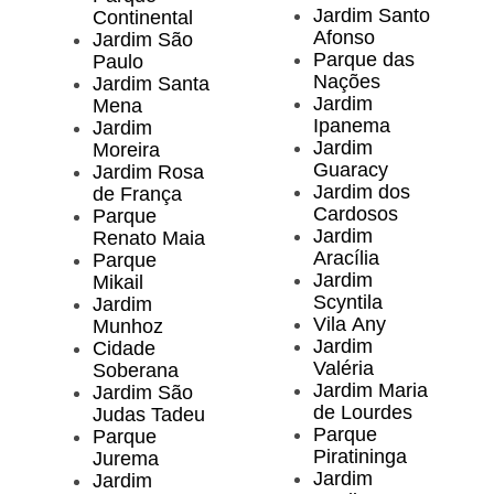
Jardim Santo
Continental
Afonso
Jardim São
Parque das
Paulo
Nações
Jardim Santa
Jardim
Mena
Ipanema
Jardim
Jardim
Moreira
Guaracy
Jardim Rosa
Jardim dos
de França
Cardosos
Parque
Jardim
Renato Maia
Aracília
Parque
Jardim
Mikail
Scyntila
Jardim
Vila Any
Munhoz
Jardim
Cidade
Valéria
Soberana
Jardim Maria
Jardim São
de Lourdes
Judas Tadeu
Parque
Parque
Piratininga
Jurema
Jardim
Jardim