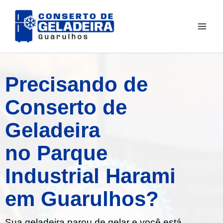
Ir
para
o
conteúdo
Precisando de
Conserto de
Geladeira
no Parque
Industrial Harami
em Guarulhos?
Sua geladeira parou de gelar e você está