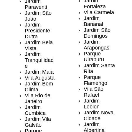
Jardim
Jardim
Fortaleza
Paraventi
Vila Carmela
Jardim São
Jardim
João
Bananal
Jardim
Jardim São
Presidente
Domingos
Dutra
Jardim
Jardim Bela
Arapongas
Vista
Parque
Jardim
Uirapuru
Tranquilidad
Jardim Santa
e
Rita
Jardim Maia
Parque
Vila Augusta
Flamengo
Jardim Bom
Vila São
Clima
Rafael
Vila Rio de
Jardim
Janeiro
Leblon
Jardim
Jardim Nova
Cumbica
Cidade
Jardim Vila
Jardim
Galvão
Albertina
Parque