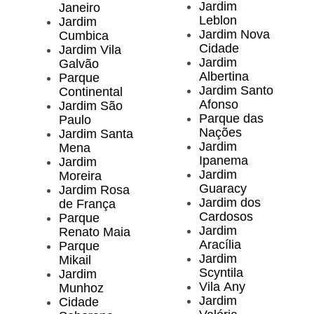
Jardim
Janeiro
Leblon
Jardim
Jardim Nova
Cumbica
Cidade
Jardim Vila
Jardim
Galvão
Albertina
Parque
Jardim Santo
Continental
Afonso
Jardim São
Parque das
Paulo
Nações
Jardim Santa
Jardim
Mena
Ipanema
Jardim
Jardim
Moreira
Guaracy
Jardim Rosa
Jardim dos
de França
Cardosos
Parque
Jardim
Renato Maia
Aracília
Parque
Jardim
Mikail
Scyntila
Jardim
Vila Any
Munhoz
Jardim
Cidade