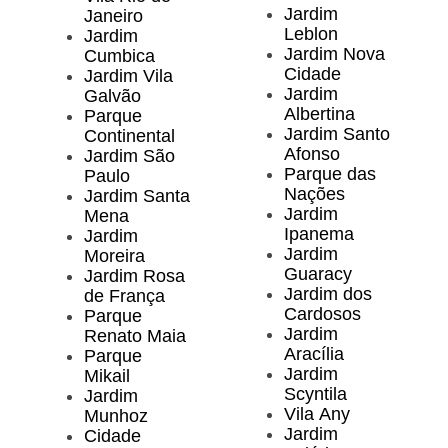
Jardim
Janeiro
Leblon
Jardim
Jardim Nova
Cumbica
Cidade
Jardim Vila
Jardim
Galvão
Albertina
Parque
Jardim Santo
Continental
Afonso
Jardim São
Parque das
Paulo
Nações
Jardim Santa
Jardim
Mena
Ipanema
Jardim
Jardim
Moreira
Guaracy
Jardim Rosa
Jardim dos
de França
Cardosos
Parque
Jardim
Renato Maia
Aracília
Parque
Jardim
Mikail
Scyntila
Jardim
Vila Any
Munhoz
Jardim
Cidade