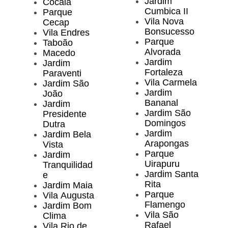
Jardim
Cocaia
Cumbica II
Parque
Vila Nova
Cecap
Bonsucesso
Vila Endres
Parque
Taboão
Alvorada
Macedo
Jardim
Jardim
Fortaleza
Paraventi
Vila Carmela
Jardim São
Jardim
João
Bananal
Jardim
Jardim São
Presidente
Domingos
Dutra
Jardim
Jardim Bela
Arapongas
Vista
Parque
Jardim
Uirapuru
Tranquilidad
Jardim Santa
e
Rita
Jardim Maia
Parque
Vila Augusta
Flamengo
Jardim Bom
Vila São
Clima
Rafael
Vila Rio de