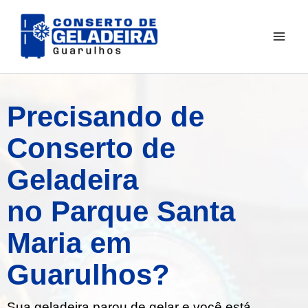
Ir
para
o
conteúdo
Precisando de
Conserto de
Geladeira
no Parque Santa
Maria em
Guarulhos?
Sua geladeira parou de gelar e você está