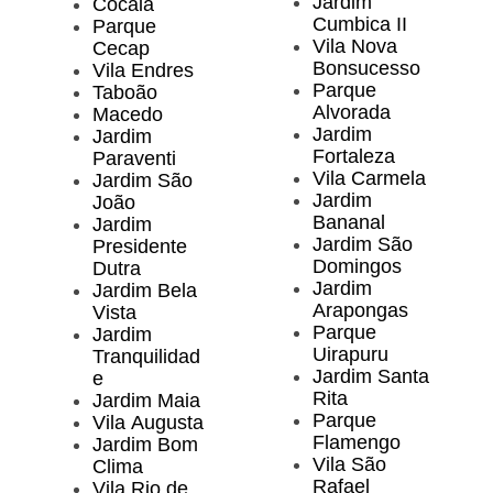
Jardim
Cocaia
Cumbica II
Parque
Vila Nova
Cecap
Bonsucesso
Vila Endres
Parque
Taboão
Alvorada
Macedo
Jardim
Jardim
Fortaleza
Paraventi
Vila Carmela
Jardim São
Jardim
João
Bananal
Jardim
Jardim São
Presidente
Domingos
Dutra
Jardim
Jardim Bela
Arapongas
Vista
Parque
Jardim
Uirapuru
Tranquilidad
Jardim Santa
e
Rita
Jardim Maia
Parque
Vila Augusta
Flamengo
Jardim Bom
Vila São
Clima
Rafael
Vila Rio de