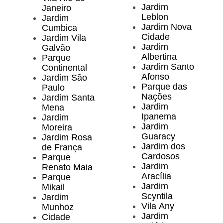
Jardim
Janeiro
Leblon
Jardim
Jardim Nova
Cumbica
Cidade
Jardim Vila
Jardim
Galvão
Albertina
Parque
Jardim Santo
Continental
Afonso
Jardim São
Parque das
Paulo
Nações
Jardim Santa
Jardim
Mena
Ipanema
Jardim
Jardim
Moreira
Guaracy
Jardim Rosa
Jardim dos
de França
Cardosos
Parque
Jardim
Renato Maia
Aracília
Parque
Jardim
Mikail
Scyntila
Jardim
Vila Any
Munhoz
Jardim
Cidade