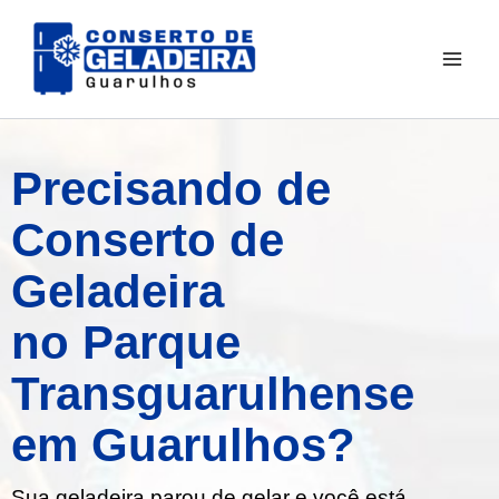
Ir
para
o
conteúdo
Precisando de
Conserto de
Geladeira
no Parque
Transguarulhense
em Guarulhos?
Sua geladeira parou de gelar e você está