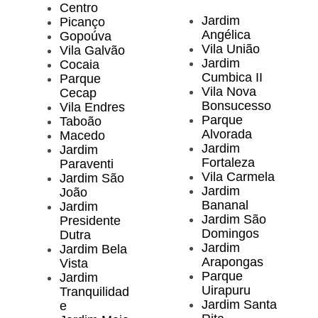
Centro
Jardim
Picanço
Angélica
Gopoúva
Vila União
Vila Galvão
Jardim
Cocaia
Cumbica II
Parque
Vila Nova
Cecap
Bonsucesso
Vila Endres
Parque
Taboão
Alvorada
Macedo
Jardim
Jardim
Fortaleza
Paraventi
Vila Carmela
Jardim São
Jardim
João
Bananal
Jardim
Jardim São
Presidente
Domingos
Dutra
Jardim
Jardim Bela
Arapongas
Vista
Parque
Jardim
Uirapuru
Tranquilidad
Jardim Santa
e