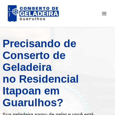
Ir
para
o
conteúdo
Precisando de
Conserto de
Geladeira
no Residencial
Itapoan em
Guarulhos?
Sua geladeira parou de gelar e você está