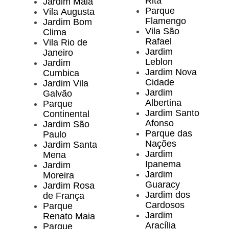
Rita
Jardim Maia
Parque
Vila Augusta
Flamengo
Jardim Bom
Vila São
Clima
Rafael
Vila Rio de
Jardim
Janeiro
Leblon
Jardim
Jardim Nova
Cumbica
Cidade
Jardim Vila
Jardim
Galvão
Albertina
Parque
Jardim Santo
Continental
Afonso
Jardim São
Parque das
Paulo
Nações
Jardim Santa
Jardim
Mena
Ipanema
Jardim
Jardim
Moreira
Guaracy
Jardim Rosa
Jardim dos
de França
Cardosos
Parque
Jardim
Renato Maia
Aracília
Parque