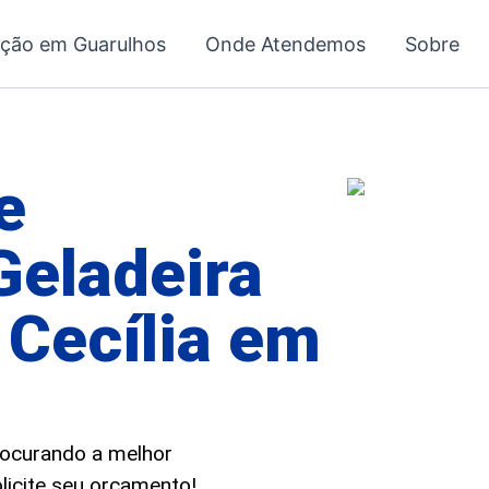
ação em Guarulhos
Onde Atendemos
Sobre
e
Geladeira
 Cecília em
procurando a melhor
olicite seu orçamento!