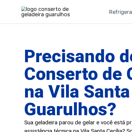
Ir
Refriger
para
o
conteúdo
Precisando d
Conserto de 
na Vila Santa
Guarulhos?
Sua geladeira parou de gelar e você está 
assistência técnica na Vila Santa Cecília? S