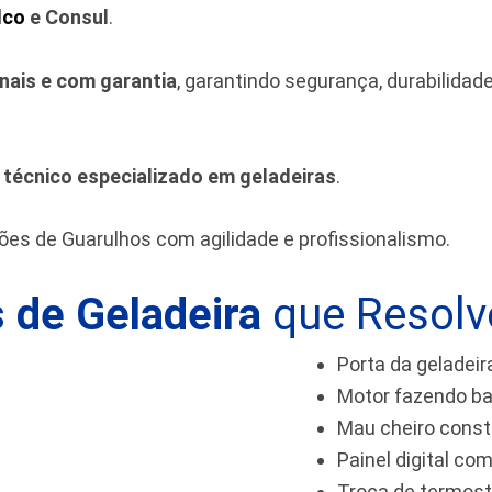
lco
e Consul
.
inais e com garantia
, garantindo segurança, durabilida
m
técnico especializado em geladeiras
.
iões de Guarulhos
com agilidade e profissionalismo.
 de Geladeira
que Resol
Porta da geladeir
Motor fazendo ba
Mau cheiro cons
Painel digital com
Troca de termos