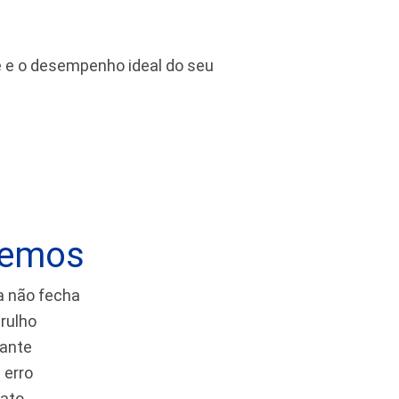
de e o desempenho ideal do seu
vemos
a não fecha
rulho
tante
 erro
tato