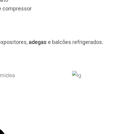
 e compressor
expositores,
adegas
e balcões refrigerados.