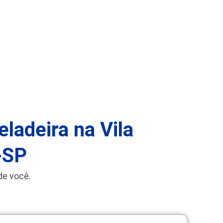
ladeira na Vila
-SP
de você.