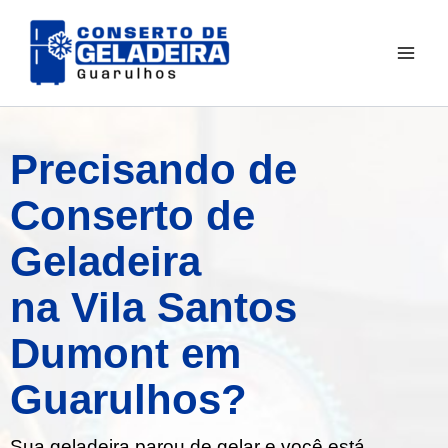
Ir
para
o
conteúdo
Precisando de
Conserto de
Geladeira
na Vila Santos
Dumont em
Guarulhos?
Sua geladeira parou de gelar e você está