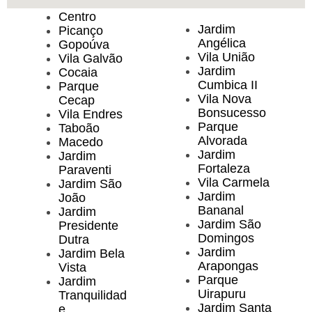
Centro
Jardim
Picanço
Angélica
Gopoúva
Vila União
Vila Galvão
Jardim
Cocaia
Cumbica II
Parque
Vila Nova
Cecap
Bonsucesso
Vila Endres
Parque
Taboão
Alvorada
Macedo
Jardim
Jardim
Fortaleza
Paraventi
Vila Carmela
Jardim São
Jardim
João
Bananal
Jardim
Jardim São
Presidente
Domingos
Dutra
Jardim
Jardim Bela
Arapongas
Vista
Parque
Jardim
Uirapuru
Tranquilidad
Jardim Santa
e