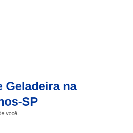
e Geladeira na
hos-SP
de você.