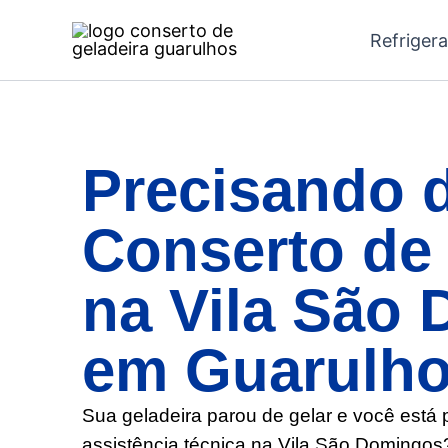
Ir
Refriger
para
o
conteúdo
Precisando 
Conserto de 
na Vila São
em Guarulh
Sua geladeira parou de gelar e você está
assistência técnica na Vila São Domingos?