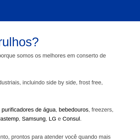
rulhos?
 porque somos os melhores em conserto de
riais, incluindo side by side, frost free,
,
purificadores de água
,
bebedouros
, freezers,
rastemp
,
Samsung
,
LG
e
Consul
.
ento, prontos para atender você quando mais