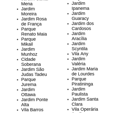
Jardim
Mena
Ipanema
Jardim
Jardim
Moreira
Guaracy
Jardim Rosa
Jardim dos
de França
Cardosos
Parque
Jardim
Renato Maia
Aracília
Parque
Jardim
Mikail
Scyntila
Jardim
Vila Any
Munhoz
Jardim
Cidade
Valéria
Soberana
Jardim Maria
Jardim São
de Lourdes
Judas Tadeu
Parque
Parque
Piratininga
Jurema
Jardim
Jardim
Paulista
Ottawa
Jardim Santa
Jardim Ponte
Clara
Alta
Vila Operária
Vila Barros