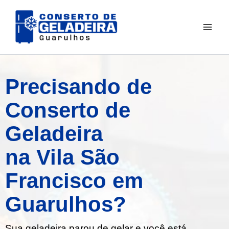
Ir
para
o
conteúdo
Precisando de
Conserto de
Geladeira
na Vila São
Francisco em
Guarulhos?
Sua geladeira parou de gelar e você está