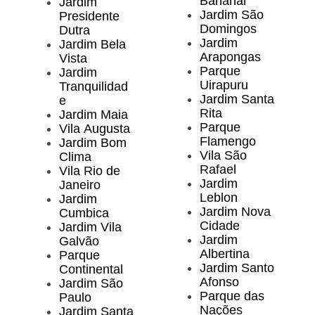
Bananal
Jardim
Jardim São
Presidente
Domingos
Dutra
Jardim
Jardim Bela
Arapongas
Vista
Parque
Jardim
Uirapuru
Tranquilidad
Jardim Santa
e
Rita
Jardim Maia
Parque
Vila Augusta
Flamengo
Jardim Bom
Vila São
Clima
Rafael
Vila Rio de
Jardim
Janeiro
Leblon
Jardim
Jardim Nova
Cumbica
Cidade
Jardim Vila
Jardim
Galvão
Albertina
Parque
Jardim Santo
Continental
Afonso
Jardim São
Parque das
Paulo
Nações
Jardim Santa