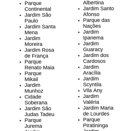
Albertina
Parque
Jardim Santo
Continental
Afonso
Jardim São
Parque das
Paulo
Nações
Jardim Santa
Jardim
Mena
Ipanema
Jardim
Jardim
Moreira
Guaracy
Jardim Rosa
Jardim dos
de França
Cardosos
Parque
Jardim
Renato Maia
Aracília
Parque
Jardim
Mikail
Scyntila
Jardim
Vila Any
Munhoz
Jardim
Cidade
Valéria
Soberana
Jardim Maria
Jardim São
de Lourdes
Judas Tadeu
Parque
Parque
Piratininga
Jurema